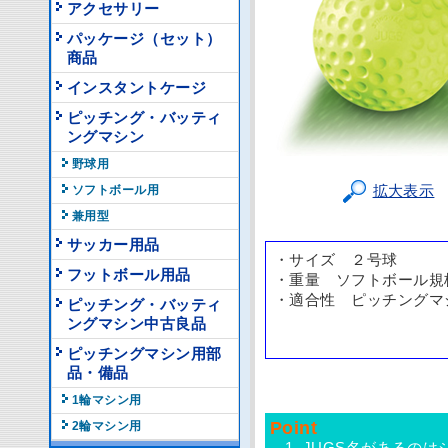
アクセサリー
パッケージ（セット）
商品
インスタントケージ
ピッチング・バッティ
ングマシン
野球用
拡大表示
ソフトボール用
兼用型
サッカー用品
・サイズ ２号球
フットボール用品
・重量 ソフトボール規
・適合性 ピッチングマ
ピッチング・バッティ
ングマシン中古良品
ピッチングマシン用部
品・備品
1輪マシン用
Point
2輪マシン用
1. JUGS名があるの