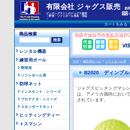
有限会社 ジャグス販売
ピッチングマシンのジャグス販売
－野球・ソフトボール用具・用品
－
カートをみる
商品検索
レンタル機器
練習用ボール
TOP
>
練習用ボール
>
ソフトボール用
野球用
B2020 ディン
ソフトボール用
防球ネット
ジャグズピッチングマシ
インスタント・シリーズ
は、アメリカ国内におい
プロテクタ・シリーズ
されています。
スタンダードネット
ヒッティングティー
トスマシン