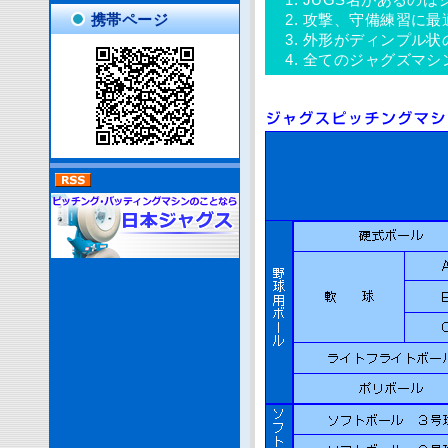
携帯ページ
2. 攻撃、守備練習に最
3. 外形がディンプル
4. 全てのジャグズマシ